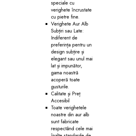
speciale cu
verighete încrustate
cu pietre fine.
Verighete Aur Alb
Subțiri sau Late:
Indiferent de
preferința pentru un
design subțire și
elegant sau unul mai
lat și impunător,
gama noastră
acoperă toate
gusturile.
Calitate și Preț
Accesibil
Toate verighetele
noastre din aur alb
sunt fabricate
respectând cele mai
înalte standarde de