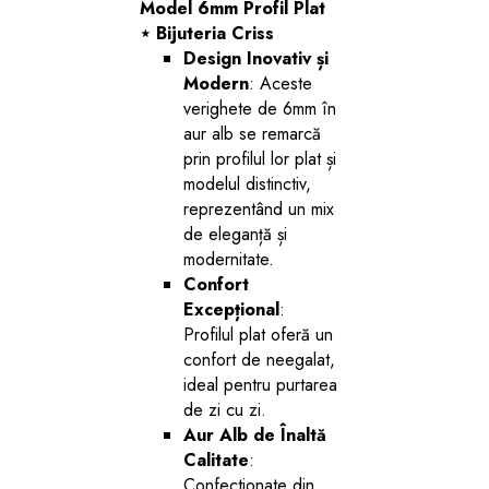
Model 6mm Profil Plat
⋆ Bijuteria Criss
Design Inovativ și
Modern
: Aceste
verighete de 6mm în
aur alb se remarcă
prin profilul lor plat și
modelul distinctiv,
reprezentând un mix
de eleganță și
modernitate.
Confort
Excepțional
:
Profilul plat oferă un
confort de neegalat,
ideal pentru purtarea
de zi cu zi.
Aur Alb de Înaltă
Calitate
:
Confectionate din