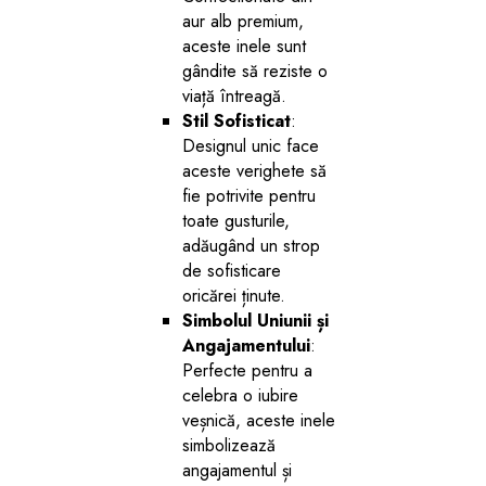
aur alb premium,
aceste inele sunt
gândite să reziste o
viață întreagă.
Stil Sofisticat
:
Designul unic face
aceste verighete să
fie potrivite pentru
toate gusturile,
adăugând un strop
de sofisticare
oricărei ținute.
Simbolul Uniunii și
Angajamentului
:
Perfecte pentru a
celebra o iubire
veșnică, aceste inele
simbolizează
angajamentul și