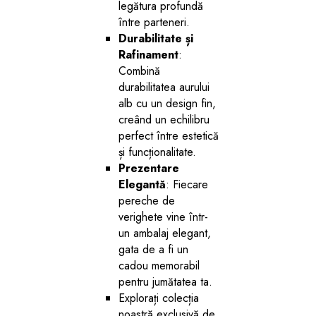
legătura profundă
între parteneri.
Durabilitate și
Rafinament
:
Combină
durabilitatea aurului
alb cu un design fin,
creând un echilibru
perfect între estetică
și funcționalitate.
Prezentare
Elegantă
: Fiecare
pereche de
verighete vine într-
un ambalaj elegant,
gata de a fi un
cadou memorabil
pentru jumătatea ta.
Explorați colecția
noastră exclusivă de