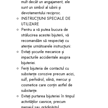
mult decât un angajament; ele
sunt un simbol al iubirii și
devotamentului reciproc.
INSTRUCȚIUNI SPECIALE DE
UTILIZARE
Pentru a vă putea bucura de
strălucirea acestei bijuterii, vă
recomandăm să respectați cu
atenție următoarele instrucțiuni:
Evitați șocurile mecanice și
impacturile accidentale asupra
bijuteriei.
Feriți bijuteria de contactul cu
substanțe corozive precum acizi,
sulf, perhidrol, xilină, mercur și
cosmetice care conțin astfel de
substanțe.
Evitați purtarea bijuteriei în timpul
activităților casnice, precum
menajul sau grădinăritul.