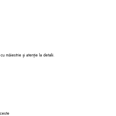
 măiestrie și atenție la detalii.
aceste