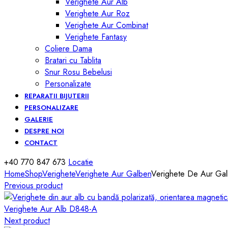
Verighete Aur Alb
Verighete Aur Roz
Verighete Aur Combinat
Verighete Fantasy
Coliere Dama
Bratari cu Tablita
Snur Rosu Bebelusi
Personalizate
REPARATII BIJUTERII
PERSONALIZARE
GALERIE
DESPRE NOI
CONTACT
+40 770 847 673
Locatie
Home
Shop
Verighete
Verighete Aur Galben
Verighete De Aur Ga
Previous product
Verighete Aur Alb D848-A
Next product