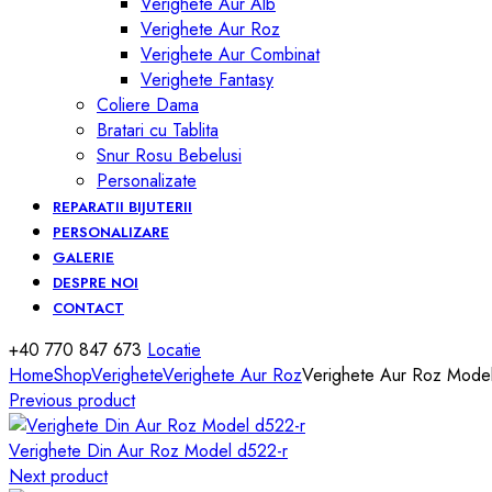
Verighete Aur Alb
Verighete Aur Roz
Verighete Aur Combinat
Verighete Fantasy
Coliere Dama
Bratari cu Tablita
Snur Rosu Bebelusi
Personalizate
REPARATII BIJUTERII
PERSONALIZARE
GALERIE
DESPRE NOI
CONTACT
+40 770 847 673
Locatie
Home
Shop
Verighete
Verighete Aur Roz
Verighete Aur Roz Model
Previous product
Verighete Din Aur Roz Model d522-r
Next product