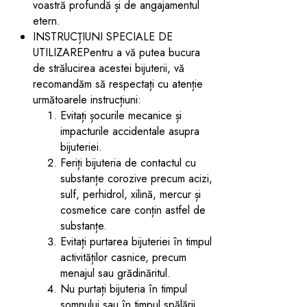
voastră profundă și de angajamentul
etern.
INSTRUCȚIUNI SPECIALE DE
UTILIZAREPentru a vă putea bucura
de strălucirea acestei bijuterii, vă
recomandăm să respectați cu atenție
următoarele instrucțiuni:
Evitați șocurile mecanice și
impacturile accidentale asupra
bijuteriei.
Feriți bijuteria de contactul cu
substanțe corozive precum acizi,
sulf, perhidrol, xilină, mercur și
cosmetice care conțin astfel de
substanțe.
Evitați purtarea bijuteriei în timpul
activităților casnice, precum
menajul sau grădinăritul.
Nu purtați bijuteria în timpul
somnului sau în timpul spălării.