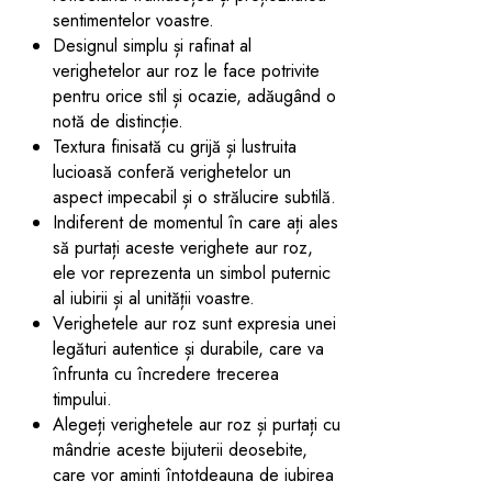
sentimentelor voastre.
Designul simplu și rafinat al
verighetelor aur roz le face potrivite
pentru orice stil și ocazie, adăugând o
notă de distincție.
Textura finisată cu grijă și lustruita
lucioasă conferă verighetelor un
aspect impecabil și o strălucire subtilă.
Indiferent de momentul în care ați ales
să purtați aceste verighete aur roz,
ele vor reprezenta un simbol puternic
al iubirii și al unității voastre.
Verighetele aur roz sunt expresia unei
legături autentice și durabile, care va
înfrunta cu încredere trecerea
timpului.
Alegeți verighetele aur roz și purtați cu
mândrie aceste bijuterii deosebite,
care vor aminti întotdeauna de iubirea