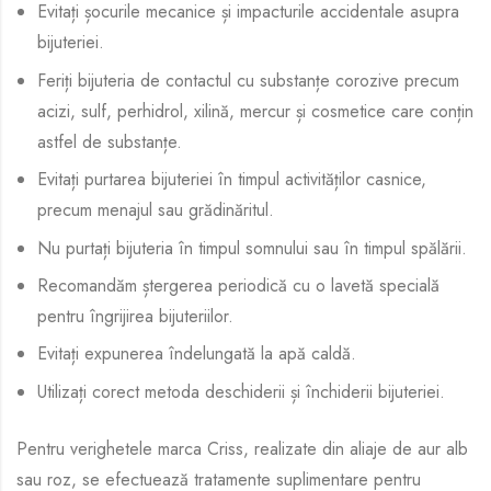
Evitați șocurile mecanice și impacturile accidentale asupra
bijuteriei.
Feriți bijuteria de contactul cu substanțe corozive precum
acizi, sulf, perhidrol, xilină, mercur și cosmetice care conțin
astfel de substanțe.
Evitați purtarea bijuteriei în timpul activităților casnice,
precum menajul sau grădinăritul.
Nu purtați bijuteria în timpul somnului sau în timpul spălării.
Recomandăm ștergerea periodică cu o lavetă specială
pentru îngrijirea bijuteriilor.
Evitați expunerea îndelungată la apă caldă.
Utilizați corect metoda deschiderii și închiderii bijuteriei.
Pentru verighetele marca Criss, realizate din aliaje de aur alb
sau roz, se efectuează tratamente suplimentare pentru