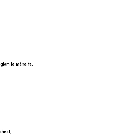
 glam la mâna ta.
finat,