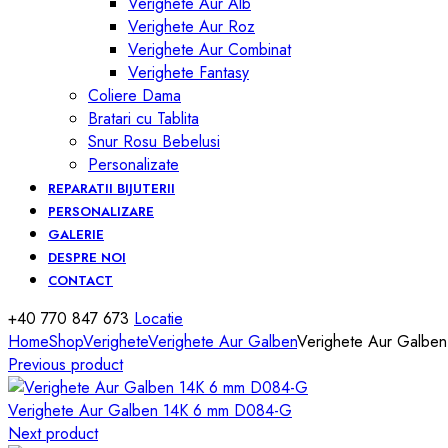
Verighete Aur Alb
Verighete Aur Roz
Verighete Aur Combinat
Verighete Fantasy
Coliere Dama
Bratari cu Tablita
Snur Rosu Bebelusi
Personalizate
REPARATII BIJUTERII
PERSONALIZARE
GALERIE
DESPRE NOI
CONTACT
+40 770 847 673
Locatie
Home
Shop
Verighete
Verighete Aur Galben
Verighete Aur Galbe
Previous product
Verighete Aur Galben 14K 6 mm D084-G
Next product