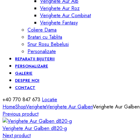
Verighete Aur Alb
Verighete Aur Roz
Verighete Aur Combinat
Verighete Fantasy
Coliere Dama
Bratari cu Tablita
Snur Rosu Bebelusi
Personalizate
REPARATII BIJUTERII
PERSONALIZARE
GALERIE
DESPRE NOI
CONTACT
+40 770 847 673
Locatie
Home
Shop
Verighete
Verighete Aur Galben
Verighete Aur Galbe
Previous product
Verighete Aur Galben d820-g
Next product