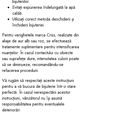
bijuteriilor.
Evitați expunerea îndelungată la apă
caldă.
Utilizați corect metoda deschiderii și
închiderii bijuteriei.
Pentru verighetele marca Criss, realizate din
aliaje de aur alb sau roz, se efectuează
tratamente suplimentare pentru intensificarea
nuanțelor. În cazul contactului cu obiecte
sau suprafețe dure, intensitatea culorii poate
să se diminueze, recomandându-se
refacerea procedurii.
Vă rugăm să respectați aceste instrucțiuni
pentru a vă bucura de bijuterie într-o stare
perfectă. În cazul nerespectării acestor
instrucțiuni, vânzătorul nu își asumă
responsabilitatea pentru eventualele
deteriorări.