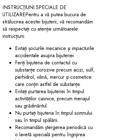
INSTRUCȚIUNI SPECIALE DE
UTILIZAREPentru a vă putea bucura de
strălucirea acestei bijuterii, vă recomandăm
să respectați cu atenție următoarele
instrucțiuni:
Evitați șocurile mecanice și impacturile
accidentale asupra bijuteriei.
Feriți bijuteria de contactul cu
substanțe corozive precum acizi, sulf,
perhidrol, xilină, mercur și cosmetice
care conțin astfel de substanțe.
Evitați purtarea bijuteriei în timpul
activităților casnice, precum menajul
sau grădinăritul.
Nu purtați bijuteria în timpul somnului
sau în timpul spălării.
Recomandăm ștergerea periodică cu
o lavetă specială pentru îngrijirea