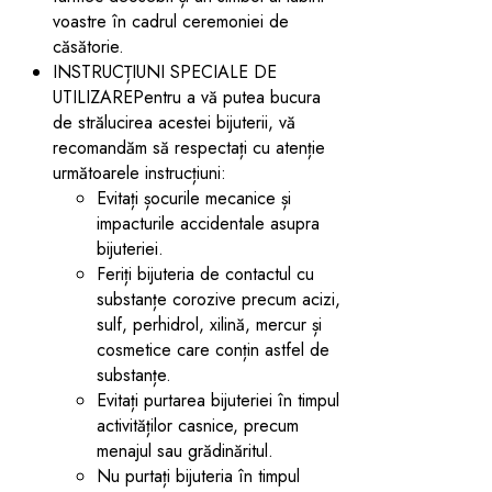
voastre în cadrul ceremoniei de
căsătorie.
INSTRUCȚIUNI SPECIALE DE
UTILIZAREPentru a vă putea bucura
de strălucirea acestei bijuterii, vă
recomandăm să respectați cu atenție
următoarele instrucțiuni:
Evitați șocurile mecanice și
impacturile accidentale asupra
bijuteriei.
Feriți bijuteria de contactul cu
substanțe corozive precum acizi,
sulf, perhidrol, xilină, mercur și
cosmetice care conțin astfel de
substanțe.
Evitați purtarea bijuteriei în timpul
activităților casnice, precum
menajul sau grădinăritul.
Nu purtați bijuteria în timpul