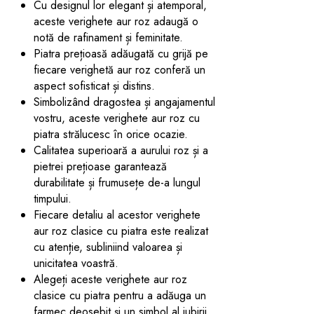
Cu designul lor elegant și atemporal,
aceste verighete aur roz adaugă o
notă de rafinament și feminitate.
Piatra prețioasă adăugată cu grijă pe
fiecare verighetă aur roz conferă un
aspect sofisticat și distins.
Simbolizând dragostea și angajamentul
vostru, aceste verighete aur roz cu
piatra strălucesc în orice ocazie.
Calitatea superioară a aurului roz și a
pietrei prețioase garantează
durabilitate și frumusețe de-a lungul
timpului.
Fiecare detaliu al acestor verighete
aur roz clasice cu piatra este realizat
cu atenție, subliniind valoarea și
unicitatea voastră.
Alegeți aceste verighete aur roz
clasice cu piatra pentru a adăuga un
farmec deosebit și un simbol al iubirii