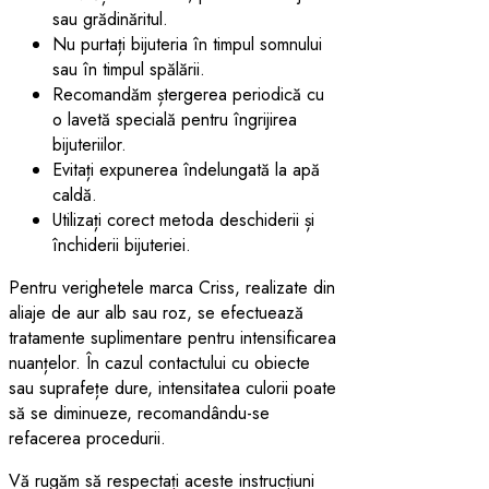
sau grădinăritul.
Nu purtați bijuteria în timpul somnului
sau în timpul spălării.
Recomandăm ștergerea periodică cu
o lavetă specială pentru îngrijirea
bijuteriilor.
Evitați expunerea îndelungată la apă
caldă.
Utilizați corect metoda deschiderii și
închiderii bijuteriei.
Pentru verighetele marca Criss, realizate din
aliaje de aur alb sau roz, se efectuează
tratamente suplimentare pentru intensificarea
nuanțelor. În cazul contactului cu obiecte
sau suprafețe dure, intensitatea culorii poate
să se diminueze, recomandându-se
refacerea procedurii.
Vă rugăm să respectați aceste instrucțiuni