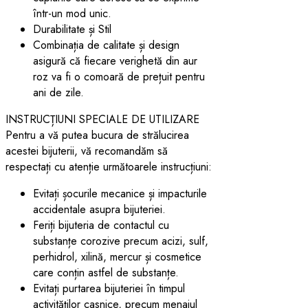
într-un mod unic.
Durabilitate și Stil
Combinația de calitate și design
asigură că fiecare verighetă din aur
roz va fi o comoară de prețuit pentru
ani de zile.
INSTRUCȚIUNI SPECIALE DE UTILIZARE
Pentru a vă putea bucura de strălucirea
acestei bijuterii, vă recomandăm să
respectați cu atenție următoarele instrucțiuni:
Evitați șocurile mecanice și impacturile
accidentale asupra bijuteriei.
Feriți bijuteria de contactul cu
substanțe corozive precum acizi, sulf,
perhidrol, xilină, mercur și cosmetice
care conțin astfel de substanțe.
Evitați purtarea bijuteriei în timpul
activităților casnice, precum menajul