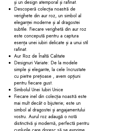
și un design atemporal și rafinat.
Descoperă colecția noastră de
verighete din aur roz, un simbol al
eleganței moderne și al dragostei
subtile. Fiecare verighetă din aur roz
este concepută pentru a captura
esența unei iubiri delicate și a unui stil
rafinat.
Aur Roz de Înaltă Calitate
Designuri Variate: De la modele
simple și elegante, la cele încrustate
cu pietre prețioase , avem opțiuni
pentru fiecare gust.
Simbolul Unei Iubiri Unice
Fiecare inel din colecția noastră este
mai mult decât o bijuterie; este un
simbol al dragostei și angajamentului
vostru. Aurul roz adaugă o notă
distinctivă și modernă, perfectă pentru
cuplurile care doresc să se exprime