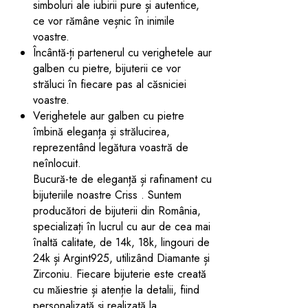
simboluri ale iubirii pure și autentice,
ce vor rămâne veșnic în inimile
voastre.
Încântă-ți partenerul cu verighetele aur
galben cu pietre, bijuterii ce vor
străluci în fiecare pas al căsniciei
voastre.
Verighetele aur galben cu pietre
îmbină eleganța și strălucirea,
reprezentând legătura voastră de
neînlocuit.
Bucură-te de eleganță și rafinament cu
bijuteriile noastre Criss . Suntem
producători de bijuterii din România,
specializați în lucrul cu aur de cea mai
înaltă calitate, de 14k, 18k, lingouri de
24k și Argint925, utilizând Diamante și
Zirconiu. Fiecare bijuterie este creată
cu măiestrie și atenție la detalii, fiind
personalizată și realizată la