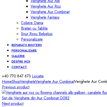
Verighete Aur Alb
Verighete Aur Roz
Verighete Aur Combinat
Verighete Fantasy
Coliere Dama
Bratari cu Tablita
Snur Rosu Bebelusi
Personalizate
REPARATII BIJUTERII
PERSONALIZARE
GALERIE
DESPRE NOI
CONTACT
+40 770 847 673
Locatie
Home
Shop
Verighete
Verighete Aur Combinat
Verighete Aur Com
Previous product
Set de Verighete din Aur Combinat D082
Next product