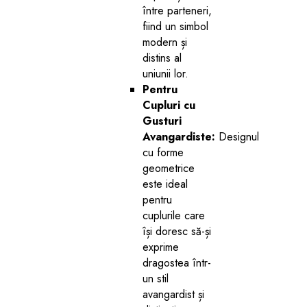
între parteneri,
fiind un simbol
modern și
distins al
uniunii lor.
Pentru
Cupluri cu
Gusturi
Avangardiste:
Designul
cu forme
geometrice
este ideal
pentru
cuplurile care
își doresc să-și
exprime
dragostea într-
un stil
avangardist și