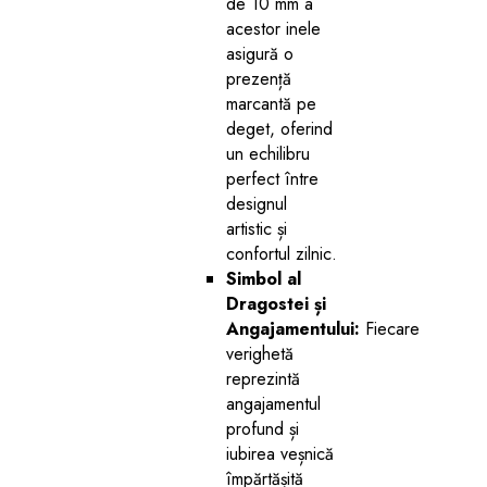
de 10 mm a
acestor inele
asigură o
prezență
marcantă pe
deget, oferind
un echilibru
perfect între
designul
artistic și
confortul zilnic.
Simbol al
Dragostei și
Angajamentului:
Fiecare
verighetă
reprezintă
angajamentul
profund și
iubirea veșnică
împărtășită