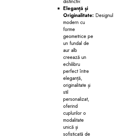
distinctiv.
Eleganță și
Originalitate:
Designul
modern cu
forme
geometrice pe
un fundal de
aur alb
creează un
echilibru
perfect între
eleganță,
originalitate și
stil
personalizat,
oferind
cuplurilor o
modalitate
unică și
sofisticată de