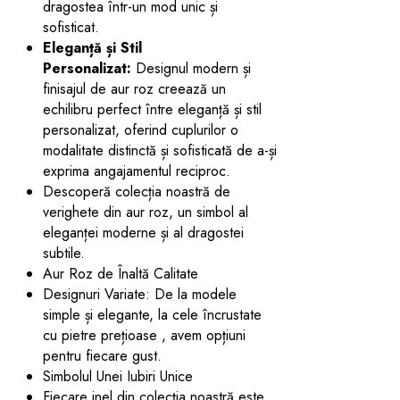
dragostea într-un mod unic și
sofisticat.
Eleganță și Stil
Personalizat:
Designul modern și
finisajul de aur roz creează un
echilibru perfect între eleganță și stil
personalizat, oferind cuplurilor o
modalitate distinctă și sofisticată de a-și
exprima angajamentul reciproc.
Descoperă colecția noastră de
verighete din aur roz, un simbol al
eleganței moderne și al dragostei
subtile.
Aur Roz de Înaltă Calitate
Designuri Variate: De la modele
simple și elegante, la cele încrustate
cu pietre prețioase , avem opțiuni
pentru fiecare gust.
Simbolul Unei Iubiri Unice
Fiecare inel din colecția noastră este