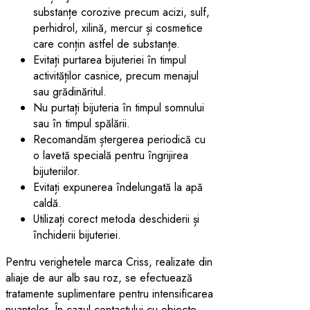
substanțe corozive precum acizi, sulf,
perhidrol, xilină, mercur și cosmetice
care conțin astfel de substanțe.
Evitați purtarea bijuteriei în timpul
activităților casnice, precum menajul
sau grădinăritul.
Nu purtați bijuteria în timpul somnului
sau în timpul spălării.
Recomandăm ștergerea periodică cu
o lavetă specială pentru îngrijirea
bijuteriilor.
Evitați expunerea îndelungată la apă
caldă.
Utilizați corect metoda deschiderii și
închiderii bijuteriei.
Pentru verighetele marca Criss, realizate din
aliaje de aur alb sau roz, se efectuează
tratamente suplimentare pentru intensificarea
nuanțelor. În cazul contactului cu obiecte