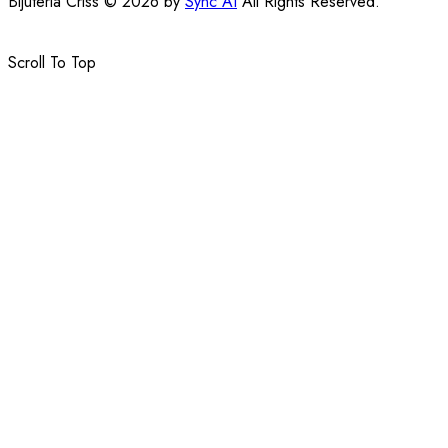
Bijuteria Criss © 2026 by
Sync AI
All Rights Reserved.
Scroll To Top