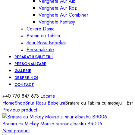
Verighete Aur Alb
Verighete Aur Roz
Verighete Aur Combinat
Verighete Fantasy
Coliere Dama
Bratari cu Tablita
Snur Rosu Bebelusi
Personalizate
REPARATII BIJUTERII
PERSONALIZARE
GALERIE
DESPRE NOI
CONTACT
+40 770 847 673
Locatie
Home
Shop
Snur Rosu Bebelusi
Bratara cu Tablita cu mesajul “Esti
Previous product
Bratara cu Mickey Mouse si snur albastru BR006
Next product